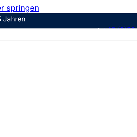
r springen
5 Jahren
+49 (0)30