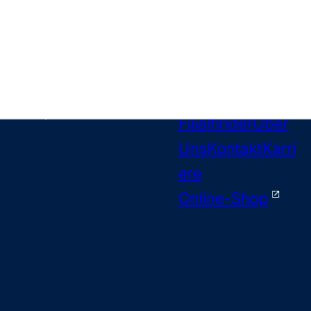
Markenkonze
Unternehmen
pte
Filialfinder
Über
Uns
Kontakt
Karri
ere
Online-Shop