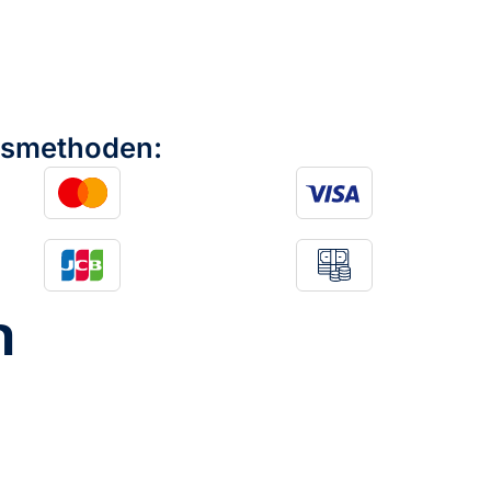
gsmethoden:
n