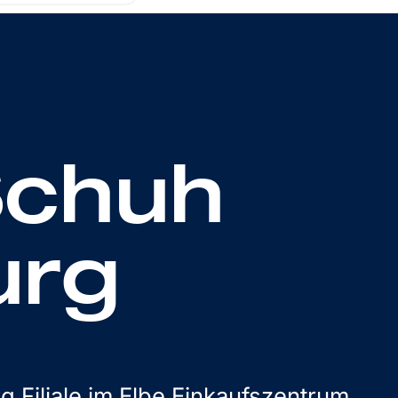
Schuh
rg
 Filiale im Elbe Einkaufszentrum