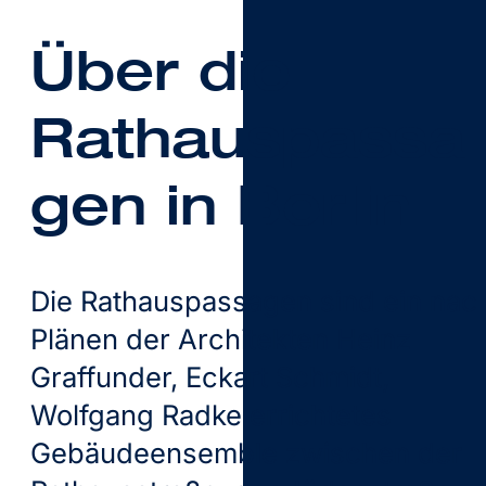
Über die
Rathauspassa
gen in Berlin
Die Rathauspassagen sind ein nac
Plänen der Architekten Heinz
Graffunder, Eckart Schmidt,
Wolfgang Radke errichtetes
Gebäudeensemble zwischen der