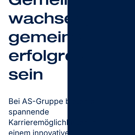
wachsen,
gemeinsam
erfolgreich
sein
Bei AS-Gruppe bieten dir
spannende
Karrieremöglichkeiten in
einem innovativen und