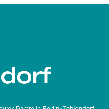
dorf
ltower Damm in Berlin-Zehlendorf