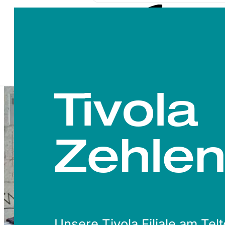
Tivola
Zehlen
Unsere Tivola Filiale am Te