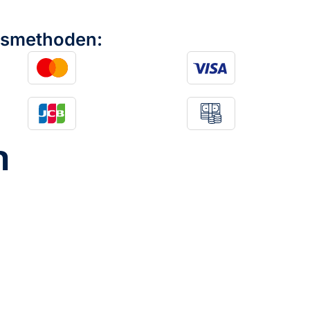
gsmethoden:
n