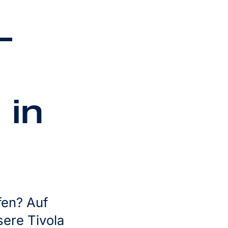
–
 in
fen? Auf
ere Tivola